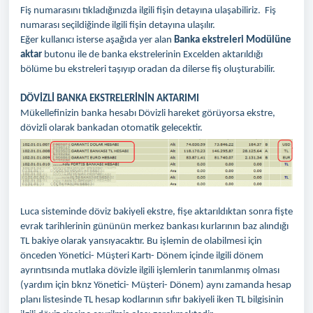
Fiş numarasını tıkladığınızda ilgili fişin detayına ulaşabiliriz. Fiş
numarası seçildiğinde ilgili fişin detayına ulaşılır.
Eğer kullanıcı isterse aşağıda yer alan
Banka ekstreleri Modülüne
aktar
butonu ile de banka ekstrelerinin Excelden aktarıldığı
bölüme bu ekstreleri taşıyıp oradan da dilerse fiş oluşturabilir.
DÖVİZLİ BANKA EKSTRELERİNİN AKTARIMI
Mükellefinizin banka hesabı Dövizli hareket görüyorsa ekstre,
dövizli olarak bankadan otomatik gelecektir.
Luca sisteminde döviz bakiyeli ekstre, fişe aktarıldıktan sonra fişte
evrak tarihlerinin gününün merkez bankası kurlarının baz alındığı
TL bakiye olarak yansıyacaktır. Bu işlemin de olabilmesi için
önceden Yönetici- Müşteri Kartı- Dönem içinde ilgili dönem
ayrıntısında mutlaka dövizle ilgili işlemlerin tanımlanmış olması
(yardım için bknz Yönetici- Müşteri- Dönem) aynı zamanda hesap
planı listesinde TL hesap kodlarının sıfır bakiyeli iken TL bilgisinin