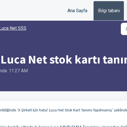
Ana Sayfa
Bilgi tabanı
Luca Net SSS
uca Net stok kartı tanı
şunda: 11:27 AM
iğinde ‘X Şirketi için hata! Luca Net Stok Kart Tanımı Yapılmamış’ şeklind