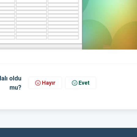
alı oldu
Hayır
Evet
mu?