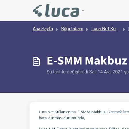
Ana içeriğe geç
-
Ana Sayfa
Bilgi tabanı
Luca Net Kobi Ticari
E-SMM Makbuz L
Şu tarihte değiştirildi Sal, 14 Ara, 2021 
Luca Net Kullanıcısına E-SMM Makbuzu kesmek istenild
hata alınması durumunda,