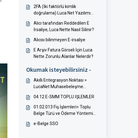
i
2FA (İki faktörlü kimlik
doğrulama) Luca Net Yazılımı
Kullanımı
Alıcı tarafından Reddedilen E
İrsaliye, Luca Nette Nasıl Silinir?
Alıcısı bilinmeyen E-irsaliye
E Arşiv Fatura Görseli İçin Luca
Nette Zorunlu Alanlar Nelerdir?
Okumak isteyebilirsiniz -
Akıllı Entegrasyon Noktası >
LucaNet Muhasebeleşme
İşlemleri
04.12 E-SMM TOPLU İŞLEMLER
01.02.013 Fiş İşlemleri> Toplu
Belge Türü ve Ödeme Yöntemi
Düzenleme
e-Belge SSO