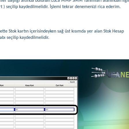
ler başlığı altında bulunan Luca MMP SMM Tanımları alanından ilgil
rt ) seçilip kaydedilmelidir. İşlemi tekrar denemenizi rica ederim.
Nette Stok kartın içerisindeyken sağ üst kısımda yer alan Stok Hesap
bı seçilip kaydedilmelidir.