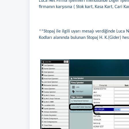
Luca Net Firma İşlemleri menüsünde Diğer İşlem
firmanın karşısına ( Stok kart, Kasa Kart, Cari Ka
**Stopaj ile ilgili uyarı mesajı verdiğinde Luca 
Kodları alanında bulunan Stopaj H. K.(Gider) hesa