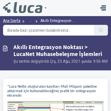
Ana içeriğe geç
-
Ana Sayfa
...
Akıllı Entegrasyon Noktası > LucaNet Muhasebeleşme İşl...
Akıllı Entegrasyon Noktası >
LucaNet Muhasebeleşme İşlemleri
Şu tarihte değiştirildi Çrş, 25 Ağu, 2021 şunda: 9:56 AM
*Luca Nette oluşturulan kayıtları Mali Müşavir paketine
aktarmak için kullanabileceğiniz pratik bir entegrasyon
ekranıdır.