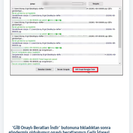
‘GİB Onaylı Beratları İndir’ butonuna tıkladıktan sonra
göndermiş olduğumuz onaylı beratlarımızı Gelir İdaresi