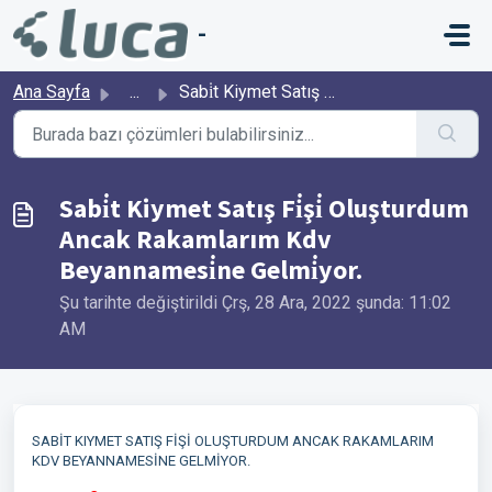
Ana içeriğe geç
-
Ana Sayfa
...
Sabi̇t Kiymet Satış Fi̇şi̇ Oluşturdum Ancak Rakamlarım Kd...
Sabi̇t Kiymet Satış Fi̇şi̇ Oluşturdum
Ancak Rakamlarım Kdv
Beyannamesi̇ne Gelmi̇yor.
Şu tarihte değiştirildi Çrş, 28 Ara, 2022 şunda: 11:02
AM
SABİT KIYMET SATIŞ FİŞİ OLUŞTURDUM ANCAK RAKAMLARIM
KDV BEYANNAMESİNE GELMİYOR.