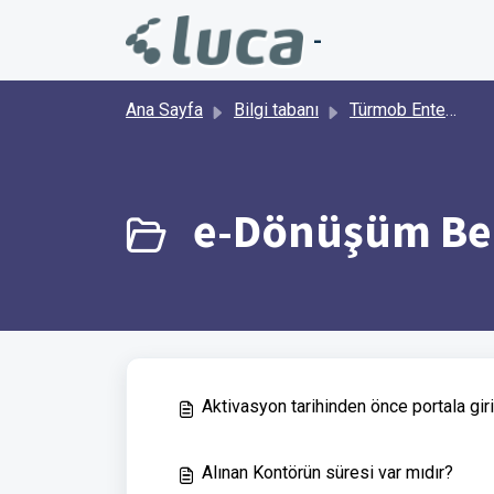
Ana içeriğe geç
-
Ana Sayfa
Bilgi tabanı
Türmob Entegratör
e-Dönüşüm Belg
Aktivasyon tarihinden önce portala gir
Alınan Kontörün süresi var mıdır?