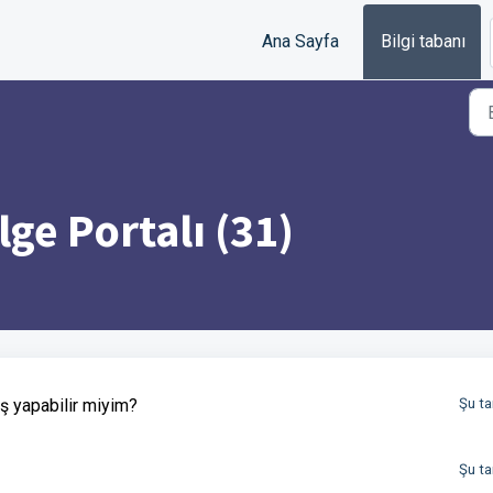
Ana Sayfa
Bilgi tabanı
e Portalı (31)
iş yapabilir miyim?
Şu ta
Şu ta