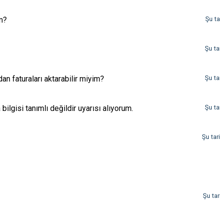
im?
Şu ta
Şu ta
n faturaları aktarabilir miyim?
Şu ta
ilgisi tanımlı değildir uyarısı alıyorum.
Şu ta
Şu tar
Şu tar