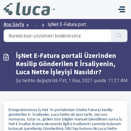
Ana içeriğe geç
-
Ana Sayfa
...
İşNet E-Fatura portali Üzerinden Kesilip Gönderilen E İrs...
İşNet E-Fatura portali Üzerinden
Kesilip Gönderilen E İrsaliyenin,
Luca Nette İşleyişi Nasıldır?
Şu tarihte değiştirildi Pzt, 1 Kas, 2021 şunda: 11:21 AM
Entegratörümüz İş Net ’in portalından (Nette Fatura) kesilip
gönderilen E- İrsaliyeler, Luca Nette de aynı tarih, seri sıra
numarası, tutar vs. girilen tüm bilgiler manuel işlendikten sonra İş
Net E İrsaliye Arama ekranında ilgili e irsaliyenin yanında bulunan
kutucuk işaretlenip Gönderilmiş Gibi Yap butonu ile Luca Nette