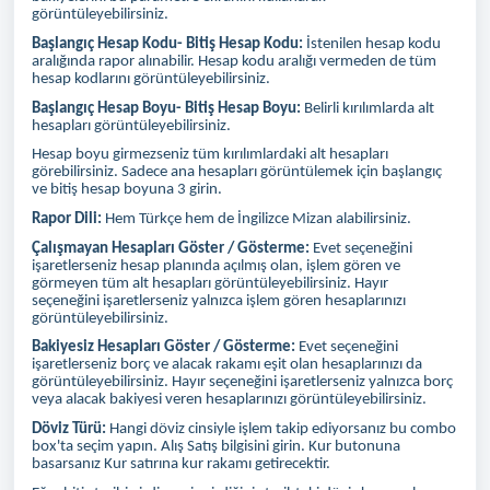
görüntüleyebilirsiniz.
Başlangıç Hesap Kodu- Bitiş Hesap Kodu:
İstenilen hesap kodu
aralığında rapor alınabilir. Hesap kodu aralığı vermeden de tüm
hesap kodlarını görüntüleyebilirsiniz.
Başlangıç Hesap Boyu- Bitiş Hesap Boyu:
Belirli kırılımlarda alt
hesapları görüntüleyebilirsiniz.
Hesap boyu girmezseniz tüm kırılımlardaki alt hesapları
görebilirsiniz. Sadece ana hesapları görüntülemek için başlangıç
ve bitiş hesap boyuna 3 girin.
Rapor Dili:
Hem Türkçe hem de İngilizce Mizan alabilirsiniz.
Çalışmayan Hesapları Göster / Gösterme:
Evet seçeneğini
işaretlerseniz hesap planında açılmış olan, işlem gören ve
görmeyen tüm alt hesapları görüntüleyebilirsiniz. Hayır
seçeneğini işaretlerseniz yalnızca işlem gören hesaplarınızı
görüntüleyebilirsiniz.
Bakiyesiz Hesapları Göster / Gösterme:
Evet seçeneğini
işaretlerseniz borç ve alacak rakamı eşit olan hesaplarınızı da
görüntüleyebilirsiniz. Hayır seçeneğini işaretlerseniz yalnızca borç
veya alacak bakiyesi veren hesaplarınızı görüntüleyebilirsiniz.
Döviz Türü:
Hangi döviz cinsiyle işlem takip ediyorsanız bu combo
box'ta seçim yapın. Alış Satış bilgisini girin. Kur butonuna
basarsanız Kur satırına kur rakamı getirecektir.