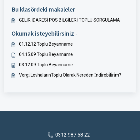
Bu klasördeki makaleler -
GELİR İDARESİ POS BİLGİLERİ TOPLU SORGULAMA
Okumak isteyebilirsiniz -
01.12.12 Toplu Beyanname
04.15.09 Toplu Beyanname
03.12.09 Toplu Beyanname
Vergi̇ LevhalarınToplu Olarak Nereden İndi̇rebi̇li̇ri̇m?
0312 987 58 22