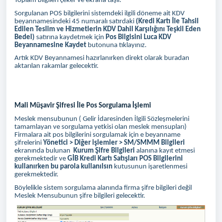
Toplam bilgileri çeker ve ekrana taşır.
Sorgulanan POS bilgilerini sistemdeki ilgili döneme ait KDV
beyannamesindeki 45 numaralı satırdaki
(Kredi Kartı İle Tahsil
Edilen Teslim ve Hizmetlerin KDV Dahil Karşılığını Teşkil Eden
Bedel)
satırına kaydetmek için
Pos Bilgisini Luca KDV
Beyannamesine Kaydet
butonuna tıklayınız.
Artık KDV Beyannamesi hazırlanırken direkt olarak buradan
aktarılan rakamlar gelecektir.
Mali Müşavir Şifresi İle Pos Sorgulama İşlemi
Meslek mensubunun ( Gelir İdaresinden İlgili Sözleşmelerini
tamamlayan ve sorgulama yetkisi olan meslek mensupları)
Firmalara ait pos bilgilerini sorgulamak için e beyanname
şifrelerini
Yönetici > Diğer işlemler > SM/SMMM Bilgileri
ekranında bulunan
Kurum Şifre Bilgileri
alanına kayıt etmesi
gerekmektedir ve
GİB Kredi Kartı Satışları POS Bilgilerini
kullanırken bu parola kullanılsın
kutusunun işaretlenmesi
gerekmektedir.
Böylelikle sistem sorgulama alanında firma şifre bilgileri değil
Meslek Mensubunun şifre bilgileri gelecektir.